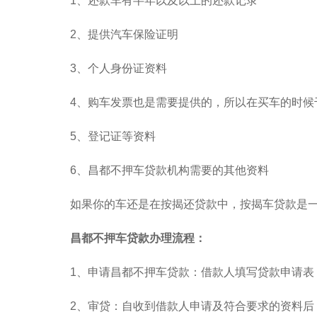
1、还款车有半年以及以上的还款记录
2、提供汽车保险证明
3、个人身份证资料
4、购车发票也是需要提供的，所以在买车的时候
5、登记证等资料
6、昌都不押车贷款机构需要的其他资料
如果你的车还是在按揭还贷款中，按揭车贷款是
昌都不押车贷款办理流程：
1、申请昌都不押车贷款：借款人填写贷款申请表
2、审贷：自收到借款人申请及符合要求的资料