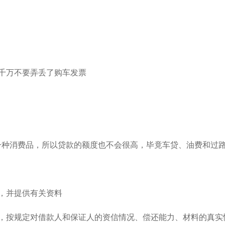
千万不要弄丢了购车发票
一种消费品，所以贷款的额度也不会很高，毕竟车贷、油费和过
，并提供有关资料
后，按规定对借款人和保证人的资信情况、偿还能力、材料的真实