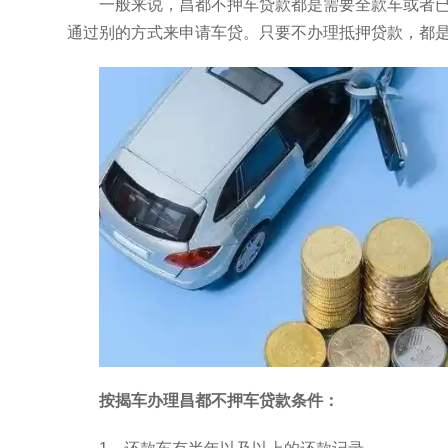
一般来说，昌都不押车贷款都是需要全款车或者
通过别的方式来申请车贷。只要不办理抵押贷款，都
按揭车办理昌都不押车贷款条件：