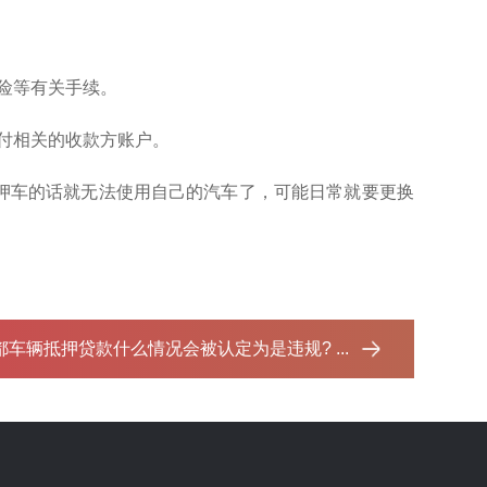
险等有关手续。
付相关的收款方账户。
押车的话就无法使用自己的汽车了，可能日常就要更换
都车辆抵押贷款什么情况会被认定为是违规? ...‌