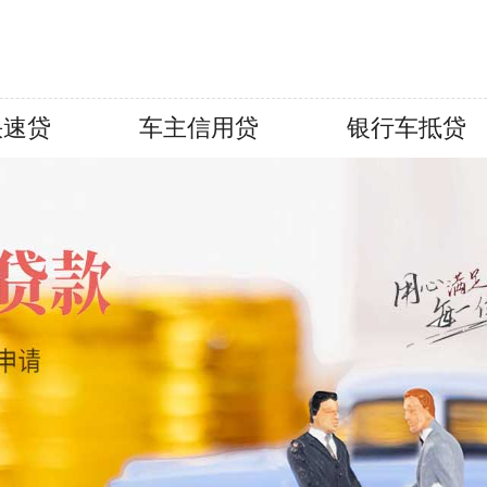
快速贷
车主信用贷
银行车抵贷