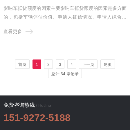
影响车抵贷额度的因素主要影响车抵贷额度的因素是多方面
的，包括车辆评估价值、申请人征信情况、申请人综合情
况、贷款机构政策以及其他因素。因此，在申请车抵贷时，
查看更多
申请人需要全面考虑这些因素，以提高贷款成功率并获得更
高的贷款额度。昌都影响汽车抵押贷款额度的因素有哪些?
1、品牌 传统燃油车保值率要远大于新能源汽 ...
首页
1
2
3
4
下一页
尾页
总计 34 条记录
免费咨询热线
/ Hotline
151-9272-5188