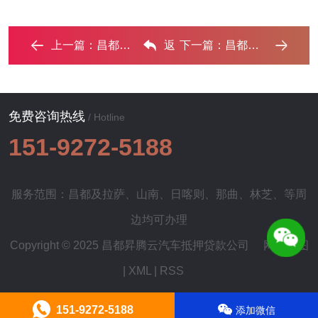
上一篇：
昌都汽车抵押贷款利息一般是多少？‌
返
下一篇：
昌都汽车抵押贷款的优势?‌
回列表
免费咨询热线
/ Hotline
151-9272-5188
服务范围：昌都及
拉萨
、
山南
、
日喀则
、
那曲
、
林芝
、等周
边均可办理
Copyright © 2025 昌都昇腾云汽车抵押贷款公司
网站地图
|
XML
|
RSS
151-9272-5188
添加微信