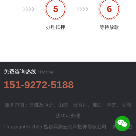
5
6
办理抵押
等待放款
免费咨询热线
/ Hotline
151-9272-5188
服务范围：昌都及
拉萨
、
山南
、
日喀则
、
那曲
、
林芝
、等周
边均可办理
Copyright © 2025 昌都昇腾云汽车抵押贷款公司
网站地图