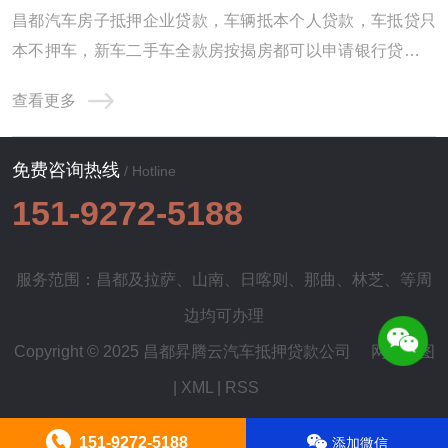
昌都汽车房子抵押企业贷款，车辆抵本个人贷款，车抵贷只
本不押车，新车二手车全款房按揭房都可以申请银行贷款，
本市及周边各个区域都可以办理，二手车办理贷款所需材
查看更多
料。 昌都汽车抵押贷款，立即申请，通过率高。昌都汽车抵
押贷款机构贷款有快速下放贷款的优势，受到短期资金需求
免费咨询热线
的车友们青睐。昌都车子抵押贷款机构对有需 ...
/ Hotline
151-9272-5188
服务范围：昌都及
拉萨
、
山南
、
日喀则
、
那曲
、
林芝
、等周
边均可办理
Copyright © 2025 昌都昇腾云汽车抵押贷款公司
网站地图
|
XML
|
RSS
151-9272-5188
添加微信