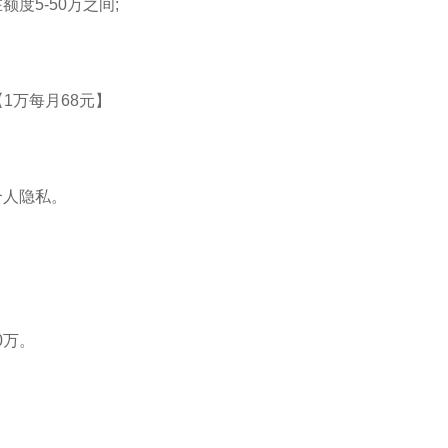
度5-50万之间;
。
1万每月68元】
个人隐私。
0万。