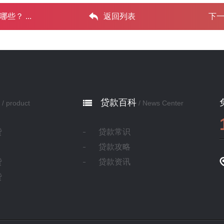
 ...‌
返回列表
下
贷款百科
/ product
/ News Center
贷
贷款常识
贷款攻略
贷
贷款资讯
贷