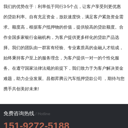
我们的优势在于：利率低于同行3-5个点，让客户享受到更优惠
的贷款利率。自有充足资金，放款速度快，满足客户紧急资金需
求。额度高，根据客户抵押物的价值，提供较高的贷款额度。合
作全国多家银行金融机构，为客户提供更多样化的贷款产品选
择。我们的团队由一群富有经验、专业素质高的金融人才组成，
始终秉持客户至上的服务理念，为客户提供一对一的个性化服
务。在遵守国家法律法规的前提下，我们致力于为客户解决资金
难题，助力企业发展。昌都昇腾云汽车抵押贷款公司 ，期待与您
携手共创美好未来!
免费咨询热线
/ Hotline
151-9272-5188