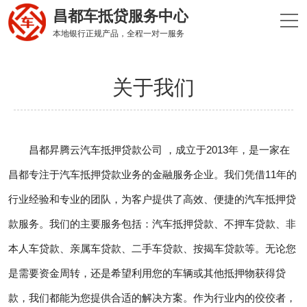
昌都车抵贷服务中心
本地银行正规产品，全程一对一服务
关于我们
昌都昇腾云汽车抵押贷款公司 ，成立于2013年，是一家在
昌都专注于汽车抵押贷款业务的金融服务企业。我们凭借11年的
行业经验和专业的团队，为客户提供了高效、便捷的汽车抵押贷
款服务。我们的主要服务包括：汽车抵押贷款、不押车贷款、非
本人车贷款、亲属车贷款、二手车贷款、按揭车贷款等。无论您
是需要资金周转，还是希望利用您的车辆或其他抵押物获得贷
款，我们都能为您提供合适的解决方案。作为行业内的佼佼者，