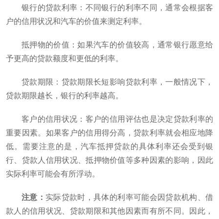
银行的贷款利率：不同银行的利率不同，通常会根据客
户的信用状况和汽车的价值来测定利率。
抵押物的价值：如果汽车的价值较高，通常银行愿意给
予更高的贷款额度和更低的利率。
贷款期限：贷款期限长短影响贷款利率，一般情况下，
贷款期限越长，银行的利率越高。
客户的信用状况：客户的信用评估也是决定贷款利率的
重要因素。如果客户的信用得分高，贷款利率就会相应地降
低。需要注意的是，汽车抵押贷款的具体利率还会受到银
行、贷款人信用状况、抵押物价值等多种因素的影响，因此
实际利率可能会有所浮动。
注意：
实际贷款时，具体的利率可能会因贷款机构、借
款人的信用状况、贷款期限和其他因素而有所不同。因此，