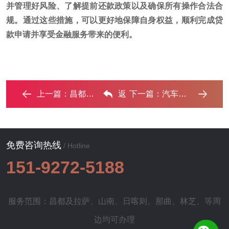
并管理好风险、了解提前还款政策以及确保所有操作合法合
规。通过这些措施，可以更好地保障自身权益，顺利完成贷
款申请并享受金融服务带来的便利。
上一篇：
昌都押车贷款:快速解决资金难题的便捷之道 ...‌
返
下一篇：
汽车抵押贷款全解析：手续与条件大揭秘 ...‌
回列表
免费咨询热线
/ Hotline
151-9272-5188
服务范围：昌都及
拉萨
、
山南
、
日喀则
、
那曲
、
林芝
、等周
边均可办理